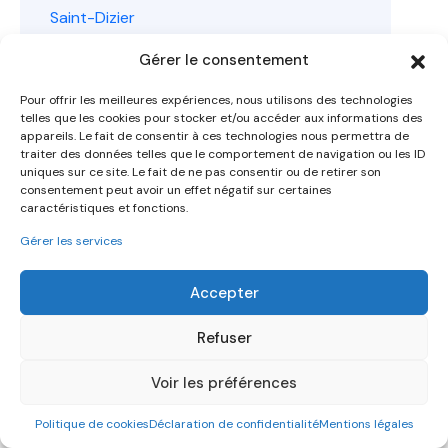
Saint-Dizier
Saint-Quentin
Gérer le consentement
Sedan
Senlis
Pour offrir les meilleures expériences, nous utilisons des technologies
Tergnier
telles que les cookies pour stocker et/ou accéder aux informations des
Troyes
appareils. Le fait de consentir à ces technologies nous permettra de
traiter des données telles que le comportement de navigation ou les ID
Villers-Cotterêts
uniques sur ce site. Le fait de ne pas consentir ou de retirer son
Vitry-le-François
consentement peut avoir un effet négatif sur certaines
Vouziers
caractéristiques et fonctions.
Épernay
Gérer les services
Accepter
Refuser
Voir les préférences
Politique de cookies
Déclaration de confidentialité
Mentions légales