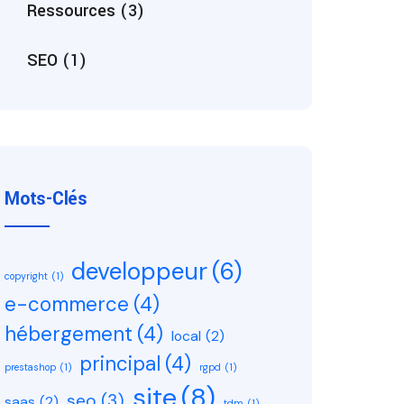
Ressources
(3)
SEO
(1)
Mots-Clés
developpeur
(6)
copyright
(1)
e-commerce
(4)
hébergement
(4)
local
(2)
principal
(4)
prestashop
(1)
rgpd
(1)
site
(8)
seo
(3)
saas
(2)
tdm
(1)