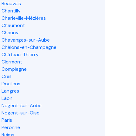
Beauvais
Chantilly
Charleville-Mézières
Chaumont
Chauny
Chavanges-sur-Aube
Châlons-en-Champagne
Château-Thierry
Clermont
Compiègne
Creil
Doullens
Langres
Laon
Nogent-sur-Aube
Nogent-sur-Oise
Paris
Péronne
Reims