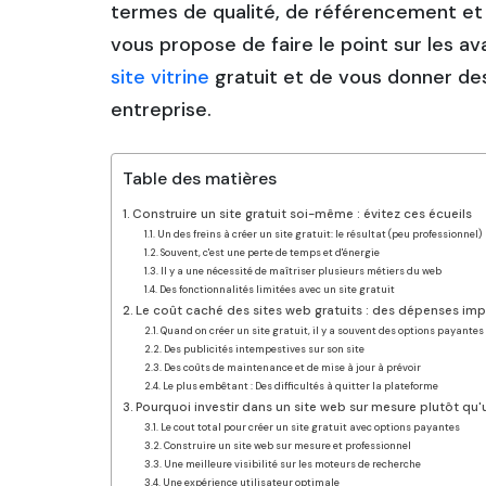
termes de qualité, de référencement et 
vous propose de faire le point sur les av
site vitrine
gratuit et de vous donner des
entreprise.
Table des matières
Construire un site gratuit soi-même : évitez ces écueils
Un des freins à créer un site gratuit: le résultat (peu professionnel)
Souvent, c'est une perte de temps et d'énergie
Il y a une nécessité de maîtriser plusieurs métiers du web
Des fonctionnalités limitées avec un site gratuit
Le coût caché des sites web gratuits : des dépenses imp
Quand on créer un site gratuit, il y a souvent des options payantes
Des publicités intempestives sur son site
Des coûts de maintenance et de mise à jour à prévoir
Le plus embêtant : Des difficultés à quitter la plateforme
Pourquoi investir dans un site web sur mesure plutôt qu'u
Le cout total pour créer un site gratuit avec options payantes
Construire un site web sur mesure et professionnel
Une meilleure visibilité sur les moteurs de recherche
Une expérience utilisateur optimale