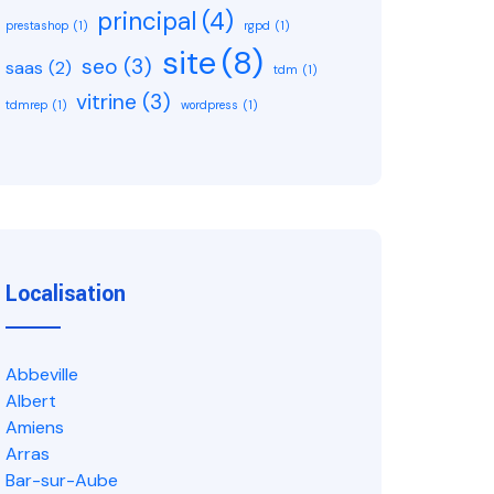
principal
(4)
prestashop
(1)
rgpd
(1)
site
(8)
seo
(3)
saas
(2)
tdm
(1)
vitrine
(3)
tdmrep
(1)
wordpress
(1)
Localisation
Abbeville
Albert
Amiens
Arras
Bar-sur-Aube