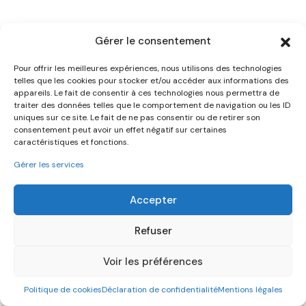
Gérer le consentement
PRÉSENTATION
Pour offrir les meilleures expériences, nous utilisons des technologies
Pierre
telles que les cookies pour stocker et/ou accéder aux informations des
appareils. Le fait de consentir à ces technologies nous permettra de
traiter des données telles que le comportement de navigation ou les ID
Viéville,
Concepteur web.
uniques sur ce site. Le fait de ne pas consentir ou de retirer son
consentement peut avoir un effet négatif sur certaines
caractéristiques et fonctions.
En faisant le choix d'une véritable agence de création
Gérer les services
de site Internet indépendante, vous bénéficiez de
services qualitatifs à prix réduits en plus d'une relation
Accepter
unique avec votre prestataire de site Internet.
Refuser
Voir les préférences
Generated by
MPG
Politique de cookies
Déclaration de confidentialité
Mentions légales