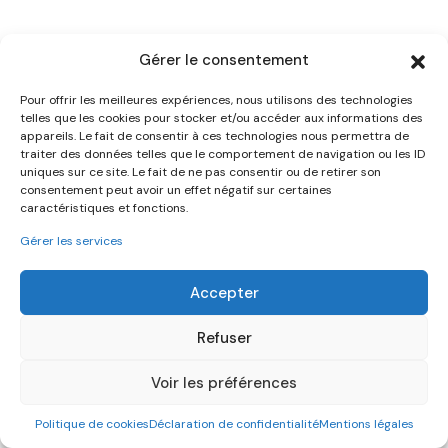
Gérer le consentement
PRÉSENTATION
Pour offrir les meilleures expériences, nous utilisons des technologies
telles que les cookies pour stocker et/ou accéder aux informations des
Pierre
appareils. Le fait de consentir à ces technologies nous permettra de
traiter des données telles que le comportement de navigation ou les ID
Viéville,
Concepteur web.
uniques sur ce site. Le fait de ne pas consentir ou de retirer son
consentement peut avoir un effet négatif sur certaines
caractéristiques et fonctions.
En faisant le choix d'une véritable agence de création
Gérer les services
de site Internet indépendante, vous bénéficiez de
services qualitatifs à prix réduits en plus d'une relation
Accepter
unique avec votre prestataire de site Internet.
Refuser
Voir les préférences
Generated by
MPG
Politique de cookies
Déclaration de confidentialité
Mentions légales