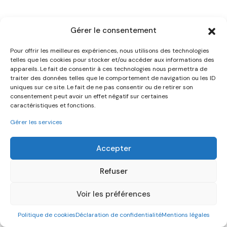
Gérer le consentement
Pour offrir les meilleures expériences, nous utilisons des technologies
PRÉSENTATION
telles que les cookies pour stocker et/ou accéder aux informations des
Pierre
appareils. Le fait de consentir à ces technologies nous permettra de
traiter des données telles que le comportement de navigation ou les ID
Viéville,
Concepteur web.
uniques sur ce site. Le fait de ne pas consentir ou de retirer son
consentement peut avoir un effet négatif sur certaines
caractéristiques et fonctions.
En faisant le choix d'une véritable agence de création
Gérer les services
de site Internet indépendante, vous bénéficiez de
services qualitatifs à prix réduits en plus d'une relation
Accepter
unique avec votre prestataire de site Internet.
Refuser
Voir les préférences
Generated by
MPG
Politique de cookies
Déclaration de confidentialité
Mentions légales